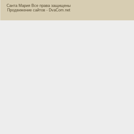
Санта Мария Все права защищены
Продвижение сайтов - DvaCom.net